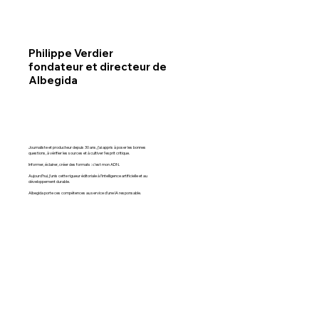
Philippe Verdier
fondateur et directeur de
Albegida
Journaliste et producteur depuis 30 ans, j’ai appris à poser les bonnes
questions, à vérifier les sources et à cultiver l’esprit critique.
Informer, éclairer, créer des formats : c’est mon ADN.
Aujourd’hui, j’unis cette rigueur éditoriale à l’intelligence artificielle et au
développement durable.
Albegida porte ces compétences au service d’une IA responsable.