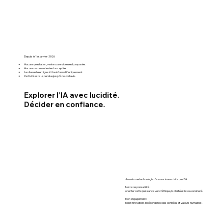
Depuis le 1er janvier 2026
Aucune prestation, vente ou service n’est proposée.
Aucune commande n’est acceptée.
Le site reste en ligne à titre informatif uniquement.
L’activité est suspendue jusqu’à nouvel avis.
Explorer l’IA avec lucidité.
Décider en confiance.
Jamais une technologie n’a avancé aussi vite que l'IA.
Notre responsabilité :
orienter cette puissance vers l’éthique, la clarté et la souveraineté.
Mon engagement :
relier innovation, indépendance des données et valeurs humaines.